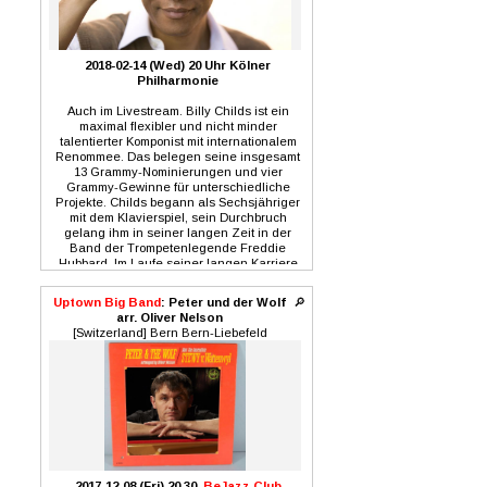
2018-02-14 (Wed) 20 Uhr Kölner
Philharmonie
Auch im Livestream. Billy Childs ist ein
maximal flexibler und nicht minder
talentierter Komponist mit internationalem
Renommee. Das belegen seine insgesamt
13 Grammy-Nominierungen und vier
Grammy-Gewinne für unterschiedliche
Projekte. Childs begann als Sechsjähriger
mit dem Klavierspiel, sein Durchbruch
gelang ihm in seiner langen Zeit in der
Band der Trompetenlegende Freddie
Hubbard. Im Laufe seiner langen Karriere
arbeitete er für und mit dem Lincoln Jazz
Orchestra, mit den Philharmonikern aus Los
Uptown Big Band
: Peter und der Wolf
🔎
Angeles und Detroit, dem Kronos Quartett
arr. Oliver Nelson
und vielen anderen mehr. Billy Childs lässt
[Switzerland] Bern Bern-Liebefeld
sich von allen Seiten inspirieren, für ihn ist
Musik auch ein Spiegel der Gesellschaft. In
seinen Kompositionen, die er für die
WDR
Big Band
arrangiert hat, geht es um ganz
unterschiedliche Themen wie
Menschenhandel, unerwiderte Liebe,
amerikanische Landschaften, um den
tanzenden Hindu-Gott Shiva oder den
Mount Olympus. Unterstützt wird Billy Childs
bei diesem Groß-Projekt nicht nur von den
2017-12-08 (Fri) 20.30,
BeJazz Club