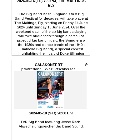
2024-06-14 (Fri) 7:30PM, THE MALTINGS
ELY
The Big Band Bash, England’s first Big
Band Festival for decades, will take place at
The Maltings, Ely, starting on Friday 14 June
2024 until Sunday 16 June 2024. Over the
weekend each of the six big bands playing
will take audiences through a particular
aspect of big band music; the Swing era of
the 1930s and dance bands of the 1940s
(Umbrella Big Band), a special concert
highlighting the music of Duke Ellington
(Harmony in Harlem), a tea dance (Blue
Skies Big Band), current big band music
GALAKONZERT
🔎
(Upbeat Big Band and Linton Jazz
[Switzerland] Spiez Lötschbersaal
Orchestra) and Big Band at the Movies (4
Villages Orchestra). Tickets are available
now from:
www.ticketsource.co.uk/jazzyfaction-ltd
For
more information visit:
www.jazzyfaction.com/big-band-bash.html
2024-05-18 (Sat) 20:00 Uhr
EvR Big Band featuring Jesse Ritch.
Abwechslungsreicher Big Band Sound.