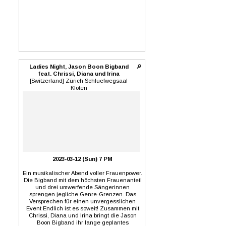
Ladies Night, Jason Boon Bigband
🔎
feat. Chrissi, Diana und Irina
[Switzerland] Zürich Schluefwegsaal
Kloten
2023-03-12 (Sun) 7 PM
Ein musikalischer Abend voller Frauenpower.
Die Bigband mit dem höchsten Frauenanteil
und drei umwerfende Sängerinnen
sprengen jegliche Genre-Grenzen. Das
Versprechen für einen unvergesslichen
Event Endlich ist es soweit! Zusammen mit
Chrissi, Diana und Irina bringt die Jason
Boon Bigband ihr lange geplantes