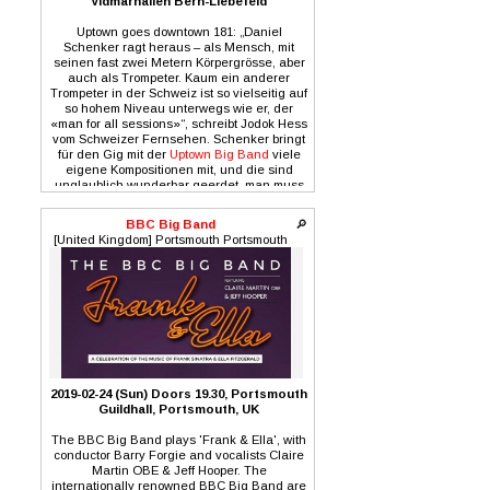
Vidmarhallen Bern-Liebefeld
Uptown goes downtown 181: „Daniel
Schenker ragt heraus – als Mensch, mit
seinen fast zwei Metern Körpergrösse, aber
auch als Trompeter. Kaum ein anderer
Trompeter in der Schweiz ist so vielseitig auf
so hohem Niveau unterwegs wie er, der
«man for all sessions»“, schreibt Jodok Hess
vom Schweizer Fernsehen. Schenker bringt
für den Gig mit der
Uptown Big Band
viele
eigene Kompositionen mit, und die sind
unglaublich wunderbar geerdet, man muss
im BeJazz-Club dabei sofort zum Whiskey-
Glas greifen und eine Zigarre anstecken
BBC Big Band
🔎
(wenn man dürfte) und zurücklehnen.
[United Kingdom] Portsmouth Portsmouth
2019-02-24 (Sun) Doors 19.30, Portsmouth
Guildhall, Portsmouth, UK
The BBC Big Band plays 'Frank & Ella', with
conductor Barry Forgie and vocalists Claire
Martin OBE & Jeff Hooper. The
internationally renowned BBC Big Band are