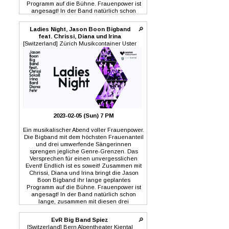
Programm auf die Bühne. Frauenpower ist
angesagt! In der Band natürlich schon
lange, zusammen mit diesen drei
umwerfenden Sängerinnen nun auch als
Ladies Night, Jason Boon Bigband
🔎
Programm auf der Bühne. Freut euch auf
feat. Chrissi, Diana und Irina
Songs aus allen Stilrichtungen in noch nie
[Switzerland] Zürich Musikcontainer Uster
gehörten Arrangements. Ein Abend voller
musikalischer Highlights. Lasst euch das
nicht entgehen. 5. Februar 2023
Musikcontainer Uster 12. März 2023
Schluefwegsaal Kloten
https://eventfrog.ch/JBBB-Ladiesnight
2023-02-05 (Sun) 7 PM
Ein musikalischer Abend voller Frauenpower.
Die Bigband mit dem höchsten Frauenanteil
und drei umwerfende Sängerinnen
sprengen jegliche Genre-Grenzen. Das
Versprechen für einen unvergesslichen
Event! Endlich ist es soweit! Zusammen mit
Chrissi, Diana und Irina bringt die Jason
Boon Bigband ihr lange geplantes
Programm auf die Bühne. Frauenpower ist
angesagt! In der Band natürlich schon
lange, zusammen mit diesen drei
umwerfenden Sängerinnen nun auch als
Programm auf der Bühne. Freut euch auf
EvR Big Band Spiez
🔎
Songs aus allen Stilrichtungen in noch nie
[Switzerland] Bern Alpentheater Kiental