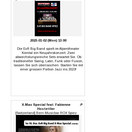
gehörten Arrangements. Ein Abend voller
musikalischer Highlights. Lasst euch das
nicht entgehen. 5. Februar 2023
Musikcontainer Uster 12. März 2023
Schluefwegsaal Kloten
https://eventfrog.ch/JBBB-Ladiesnight
2023-01-02 (Mon) 13:00
Die EvR Big Band spielt im Alpentheater
Kiental ein Neujahrskonzert. Zwei
abwechslungsreiche Sets erwartet Sie. Ob
traditioneller Swing, Latin, Funk oder Fusion,
lassen Sie sich überraschen. Starten Sie mit
einer grossen Portion Jazz ins 2023!
X-Mas Special feat. Fabienne
🔎
Hostettler
[Switzerland] Bern Musicbar ROX Spiez