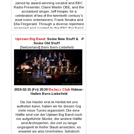
joined by award-winning vocalist and BBC
Radio Presenter, Claire Martin OBE, and the
acclaimed singer, Jeff Hooper, for a
celebration of two of the twentieth century's
most iconic entertainers: Frank Sinatra and
Ella Fitzgerald. Through a diverse repertoire
arranged and curated by the BBC Big Band,
the concert celebrates the music of these two
music legends, whose legacy and influence
Uptown Big Band
: Some New Stuff &
🔎
continues to define a classic era of music. It
Some Old Stuff
features classic songs that made them stars
[Switzerland] Bern Bern-Liebefeld
- such as 'The Lady is a Tramp', 'I've Got You
Under My Skin', 'That Old Black Magic' and
'Someone to Watch Over Me', and explores
the music of some of the bands and
orchestras who Frank and Ella worked with
through their incredible and varied careers.
This is an unmissable evening of feel-good
music inspired two of the twentieth century's
greatest vocalists and entertainers.
2019-02-15 (Fri) 20.30
BeJazz Club
Vidmar-
Hallen Bern-Liebefeld
Da Joe Haider erst im Herbst mit uns
auftreten kann, haben wir für diesen Gig
viele neue Tunes organisiert. Die eine
Hälfte sind von der Uptown Big Band noch
nie aufgeführte Stücke, die andere Hälfte
sind Archivperlen, die viel zu lange
ungespielt im Keller Staub ansetzten; es
erwartet sie also Unerhörtes. Solistisch