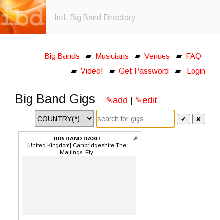
Intl. Big Band Directory
Big Bands
▰
Musicians
▰
Venues
▰
FAQ
▰
Video!
▰
Get Password
▰
Login
Big Band Gigs
✎add
|
✎edit
✔
✘
BIG BAND BASH
🔎
[United Kingdom] Cambridgeshire The
Maltings, Ely