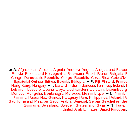
en recensenten. Beide CD’s bevatten het
gevarieerde en altijd swingende repertoire
van vocale en instrumentale stukken die de
bigband zo kenmerken. In 2017 ontving ze
de 1e prijs op festivals op de Gentse
Feesten en in Brielle.
▰
A:
Afghanistan
,
Albania
,
Algeria
,
Andorra
,
Angola
,
Antigua and Barbu
Bolivia
,
Bosnia and Herzegovina
,
Botswana
,
Brazil
,
Brunei
,
Bulgaria
,
B
Congo, Democratic Republic
,
Congo, Republic
,
Costa Rica
,
Cote d'Ivo
Equatorial Guinea
,
Eritrea
,
Estonia
,
Ethiopia
, ▰
F:
Fiji
,
Finland
,
Franc
Hong Kong
,
Hungary
, ▰
I:
Iceland
,
India
,
Indonesia
,
Iran
,
Iraq
,
Ireland
,
Lebanon
,
Lesotho
,
Liberia
,
Libya
,
Liechtenstein
,
Lithuania
,
Luxembourg
Monaco
,
Mongolia
,
Montenegro
,
Morocco
,
Mozambique
, ▰
N:
Namibi
Panama
,
Papua New Guinea
,
Paraguay
,
Peru
,
Philippines
,
Poland
,
Po
Sao Tome and Principe
,
Saudi Arabia
,
Senegal
,
Serbia
,
Seychelles
,
Sie
Suriname
,
Swaziland
,
Sweden
,
Switzerland
,
Syria
, ▰
T:
Taiwan
United Arab Emirates
,
United Kingdom