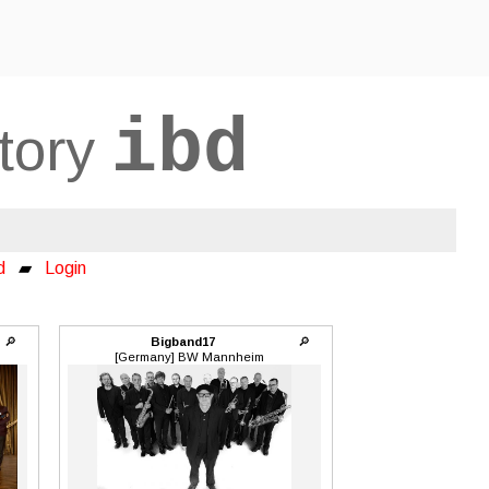
ibd
ctory
d
▰
Login
🔎
Bigband17
🔎
[Germany] BW Mannheim