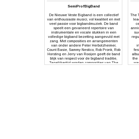
SemiProfBigBand
De Nieuwe Veste Bigband is een collectief
The T
van enthousiaste musici, vol kwaliteit en met
lea
veel passie voor bigbandmuziek. De band
ce
speelt een gevarieerd repertoire van
anniv
instrumentale en vocale stukken in een
su
volledige bigband bezetting aangevuld met
regu
zang. Met composities en arrangementen
van onder andere Peter Herbolzheimer,
i
Count Basie, Sammy Nestico, Rob Pronk, Rob
fes
Horsting en Jerry van Rooijen geeft de band
albu
blijk van respect voor de bigband traditie,
the
Tegelijkertijd worden composities van The
was
Beatles, Gerard Presencer, Doe-Maar of
Ban
Jason Mraz niet geschuwd wanneer de
also 
gelegenheid daarom vraagt. De band wordt
comm
geprezen om haar samenspel, dynamiek,
the 
creatieve solisten en fantastische zanger.
at h
De bigband treedt op tijdens (jazz) festivals,
is
speelt op diverse podia van cultuurcentra tot
ga
(jazz) cafés en verzorgt optredens in
samenwerking met het Bredase centrum
voor de kunsten, Nieuwe Veste. In 1998
opgericht als ensemble van de Nieuwe
Veste, staat de band inmiddels geheel op
eigen benen en is uitgegroeid tot een
volwassen bigband. In 2004 en 2011
verschenen de CD’s ‘Veste Styles’ en
‘Vestify’ die allebei met enthousiasme
werden ontvangen door muziekliefhebbers