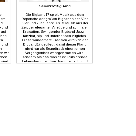
SemiProfBigBand
ein
Die Bigband17 spielt Musik aus dem
enem
Repertoire der großen Bigbands der 50er,
nd
60er und 70er Jahre. Es ist Musik aus der
p und
Zeit der eleganten Anzüge und schmalen
 auf
Krawatten: Swingender Bigband-Jazz –
chen
tanzbar, hip und unterhaltsam zugleich.
en
Diese wunderbare Tradition wird von der
- und
Bigband17 gepflegt, damit dieser Klang
n
nicht nur als Soundtrack einer fernen
en wir
Vergangenheit wahrgenommen wird,
geben
sondern als das, was er ist: Pulsierende
r sind
Lebensfreunde – live, handgemacht und
nger.
kraftvoll. Die Musik verbindet einen
musikalisch guten Geschmack mit der
Lebendigkeit einer Live-Performance im
klassischen Big Band Sound. Die
Bigband17 existiert seit 2017 und ist im
Rhein-Neckar Delta Mannheim-Heidelberg-
Ludwigshafen zu Hause. Das
anspruchsvolle Programm kommt aus dem
Repertoire der Bigbands von Francy Boland
/ Kenny Clarke, Bill Holman, Mel Lewis /
Thad Jones, Peter Herbolzheimer und
vielen mehr. Seit 2019 wird die Bigband17
musikalisch von Prof. Stephan Zimmermann
beraten. Wer etwas Zeit hat ist eingeladen,
ein Interview zur Bandgeschichte und mehr
anzuhören. Das Interview fand während des
Waldbronner Bigband Summit 2024 statt, bei