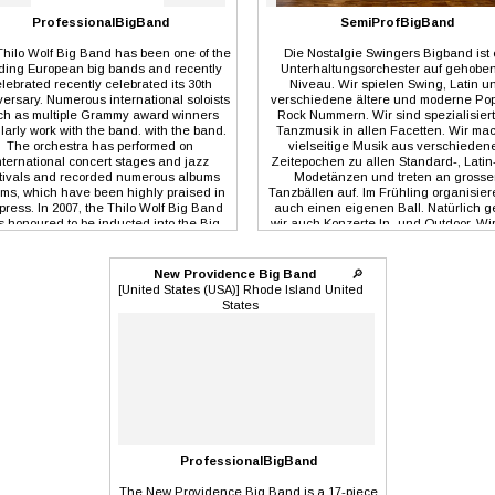
ProfessionalBigBand
SemiProfBigBand
hilo Wolf Big Band has been one of the
Die Nostalgie Swingers Bigband ist 
ding European big bands and recently
Unterhaltungsorchester auf gehob
lebrated recently celebrated its 30th
Niveau. Wir spielen Swing, Latin u
ersary. Numerous international soloists
verschiedene ältere und moderne Po
ch as multiple Grammy award winners
Rock Nummern. Wir sind spezialisiert
larly work with the band. with the band.
Tanzmusik in allen Facetten. Wir ma
The orchestra has performed on
vielseitige Musik aus verschieden
nternational concert stages and jazz
Zeitepochen zu allen Standard-, Latin
tivals and recorded numerous albums
Modetänzen und treten an grosse
ms, which have been highly praised in
Tanzbällen auf. Im Frühling organisier
 press. In 2007, the Thilo Wolf Big Band
auch einen eigenen Ball. Natürlich 
 honoured to be inducted into the Big
wir auch Konzerte In- und Outdoor. Wi
d Hall Of Fame in the USA. The band
18 Musiker, eine Sängerin und ein Sä
has an international fan base with large
unities in Japan, England, France and
New Providence Big Band
🔎
USA. The Thilo Wolf Big Band is not only
[United States (USA)] Rhode Island United
ome on the concert stage. The orchestra
States
 also a popular choice for ballroom and
la events. The modern way of vintage
sound!
ProfessionalBigBand
The New Providence Big Band is a 17-piece