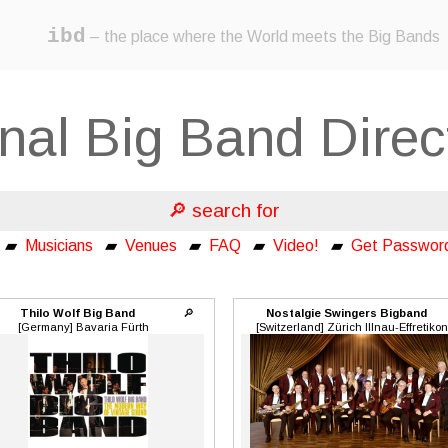
ibd
– the place where the World meets the Big Bands
onal Big Band Dire
🔎 search for
▰
Musicians
▰
Venues
▰
FAQ
▰
Video!
▰
Get Passwor
Thilo Wolf Big Band
🔎
Nostalgie Swingers Bigband
[Germany] Bavaria Fürth
[Switzerland] Zürich Illnau-Effretikon