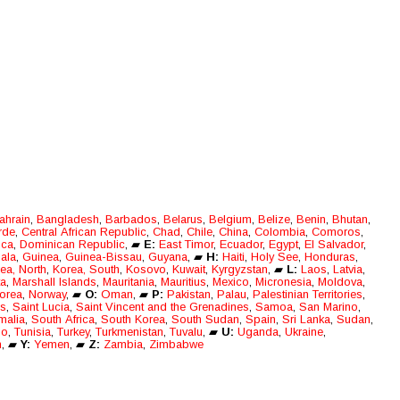
dem auch die Bigband17 spielte.
ahrain
,
Bangladesh
,
Barbados
,
Belarus
,
Belgium
,
Belize
,
Benin
,
Bhutan
,
rde
,
Central African Republic
,
Chad
,
Chile
,
China
,
Colombia
,
Comoros
,
ica
,
Dominican Republic
, ▰
E:
East Timor
,
Ecuador
,
Egypt
,
El Salvador
,
ala
,
Guinea
,
Guinea-Bissau
,
Guyana
, ▰
H:
Haiti
,
Holy See
,
Honduras
,
ea, North
,
Korea, South
,
Kosovo
,
Kuwait
,
Kyrgyzstan
, ▰
L:
Laos
,
Latvia
,
ta
,
Marshall Islands
,
Mauritania
,
Mauritius
,
Mexico
,
Micronesia
,
Moldova
,
orea
,
Norway
, ▰
O:
Oman
, ▰
P:
Pakistan
,
Palau
,
Palestinian Territories
,
is
,
Saint Lucia
,
Saint Vincent and the Grenadines
,
Samoa
,
San Marino
,
malia
,
South Africa
,
South Korea
,
South Sudan
,
Spain
,
Sri Lanka
,
Sudan
,
go
,
Tunisia
,
Turkey
,
Turkmenistan
,
Tuvalu
, ▰
U:
Uganda
,
Ukraine
,
m
, ▰
Y:
Yemen
, ▰
Z:
Zambia
,
Zimbabwe