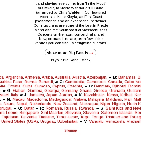
band playing everything from 'In the Mood'
era music, to Stevie Wonder's 'Sir Duke'
(arranged by Chris Walden). Our featured
vocalist is Katie Kleyla, an East Coast
phenomenon and an exceptional performer.
Our musicians are some of the best in Rhode
Island and the Southcoast of Massachusetts.
Concerts on the lawn, concert halls, and
Newport mansions are just a few of the
venues you can find us delighting our fans.
Classic and modern jazz, contemporary hits
and swing-dance music, are just a few
show more Big Bands
examples of our repertoire. We perform at
Is your Big Band listed?
private events, concert halls, and anywhere
great music is appreciated.
da
,
Argentina
,
Armenia
,
Aruba
,
Australia
,
Austria
,
Azerbaijan
, ▰
B:
Bahamas
,
B
urkina Faso
,
Burma
,
Burundi
, ▰
C:
Cambodia
,
Cameroon
,
Canada
,
Cabo Ve
ire
,
Croatia
,
Cuba
,
Curacao
,
Cyprus
,
Czechia
, ▰
D:
Denmark
,
Djibouti
,
Domin
e
, ▰
G:
Gabon
,
Gambia
,
Georgia
,
Germany
,
Ghana
,
Greece
,
Grenada
,
Guatem
Israel
,
Italy
, ▰
J:
Jamaica
,
Japan
,
Jordan
, ▰
K:
Kazakhstan
,
Kenya
,
Kiribati
,
Kor
, ▰
M:
Macau
,
Macedonia
,
Madagascar
,
Malawi
,
Malaysia
,
Maldives
,
Mali
,
Mal
a
,
Nauru
,
Nepal
,
Netherlands
,
New Zealand
,
Nicaragua
,
Niger
,
Nigeria
,
North K
rtugal
, ▰
Q:
Qatar
, ▰
R:
Romania
,
Russia
,
Rwanda
, ▰
S:
Saint Kitts and Nev
rra Leone
,
Singapore
,
Sint Maarten
,
Slovakia
,
Slovenia
,
Solomon Islands
,
So
,
Tajikistan
,
Tanzania
,
Thailand
,
Timor-Leste
,
Togo
,
Tonga
,
Trinidad and Toba
,
United States (USA)
,
Uruguay
,
Uzbekistan
, ▰
V:
Vanuatu
,
Venezuela
,
Vietna
Sitemap